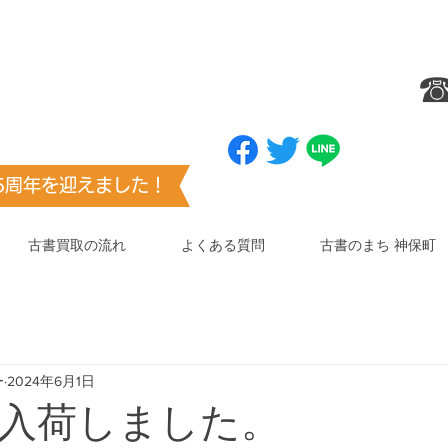
ブックマーク
（お気に入り登録）
☎
センター
お願いします
​（澤口書店）
25周年を迎えました！
古書買取の流れ
よくある質問
古書のまち 神保町
ー
2024年6月1日
入荷しました。