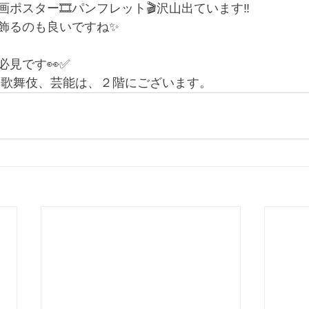
ポスター🎞️パンフレット🎬沢山出ています‼️
飾るのも良いですね✨
必見です👀✅
、歌舞伎、芸能は、２階にございます。