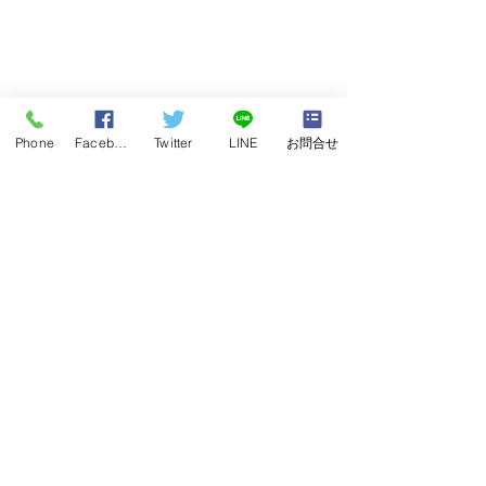
Phone
Facebook
Twitter
LINE
お問合せ
千葉市、佐倉市、取手市
奈良県京都府大
の出張買取に伺いました
張買取に伺いま
巌松堂ビル店
出張買取・古本買取・専門
芸術家買取 陶芸
書・蔵書整理・実家の片付け
道家買取 研究家
東京都千代田区神田神保町１丁目７
者買取 科学者買
TEL:0120-68-2332