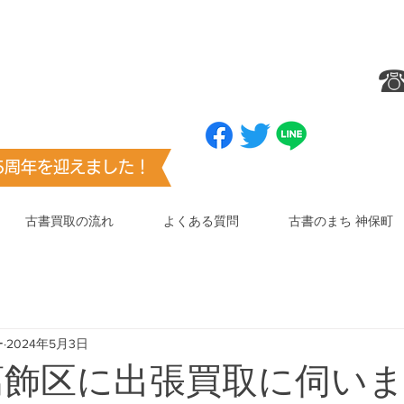
ブックマーク
（お気に入り登録）
☎
センター
お願いします
​（澤口書店）
25周年を迎えました！
古書買取の流れ
よくある質問
古書のまち 神保町
ー
2024年5月3日
葛飾区に出張買取に伺い