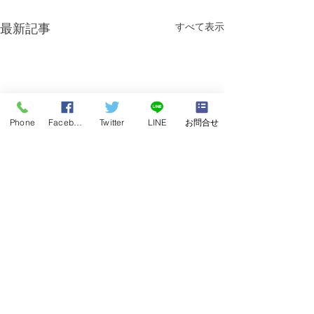
すべて表示
最新記事
Phone
Facebook
Twitter
LINE
お問合せ
千葉市、佐倉市、取手市
奈良県京都府大
の出張買取に伺いました
張買取に伺いま
巌松堂ビル店