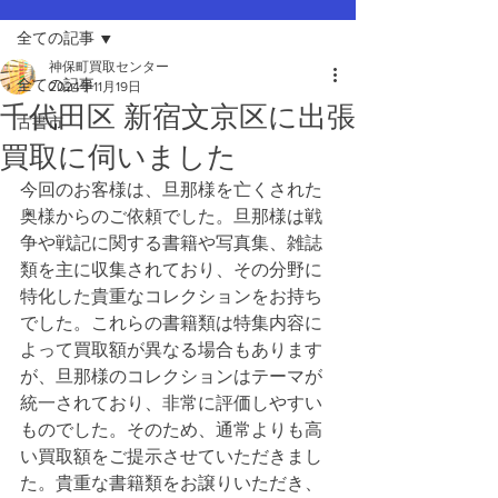
全ての記事
神保町買取センター
全ての記事
2024年11月19日
千代田区 新宿文京区に出張
古書市
買取に伺いました
今回のお客様は、旦那様を亡くされた
奥様からのご依頼でした。旦那様は戦
争や戦記に関する書籍や写真集、雑誌
類を主に収集されており、その分野に
特化した貴重なコレクションをお持ち
でした。これらの書籍類は特集内容に
よって買取額が異なる場合もあります
が、旦那様のコレクションはテーマが
統一されており、非常に評価しやすい
ものでした。そのため、通常よりも高
い買取額をご提示させていただきまし
た。貴重な書籍類をお譲りいただき、