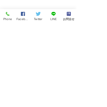
Phone
Facebook
Twitter
LINE
お問合せ
奈良県京都府大阪府に出
品川区港区千代
張買取に伺いました
張買取に伺いま
巌松堂ビル店
芸術家買取 陶芸家買取 書
「大学教授の専門
道家買取 研究家買取 化学
書買取」「洋書買
東京都千代田区神田神保町１丁目７
者買取 科学者買取
室整理」「古書買
TEL:0120-68-2332
営業時間 11:00～19:00
年
中無休（但し年末年始は除く）