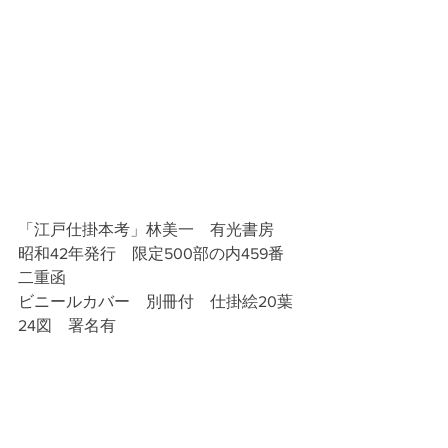
「江戸仕掛本考」林美一　有光書房　
昭和42年発行　限定500部の内459番　
二重函　
ビニールカバー　別冊付　仕掛絵20葉
24図　署名有