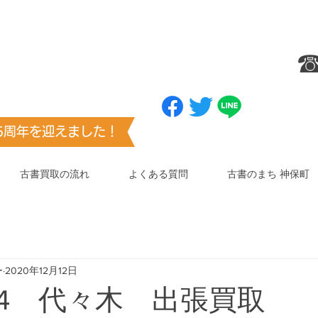
ブックマーク
（お気に入り登録）
☎
センター
お願いします
​（澤口書店）
25周年を迎えました！
古書買取の流れ
よくある質問
古書のまち 神保町
ー
2020年12月12日
12/4 代々木 出張買取