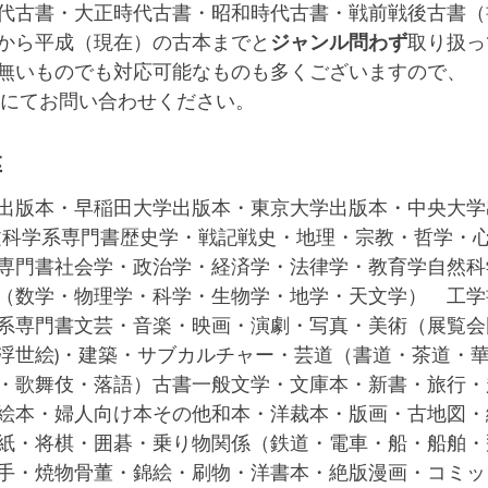
代古書・大正時代古書・昭和時代古書・戦前戦後古書（
から平成（現在）の古本までと
ジャンル問わず
取り扱っ
無いものでも対応可能なものも多くございますので、
にてお問い合わせください。
籍
出版本・早稲田大学出版本・東京大学出版本・中央大学
人文科学系専門書歴史学・戦記戦史・地理・宗教・哲学・
専門書社会学・政治学・経済学・法律学・教育学自然科
（数学・物理学・科学・生物学・地学・天文学）　工学
系専門書文芸・音楽・映画・演劇・写真・美術（展覧会図録
浮世絵)・建築・サブカルチャー・芸道（書道・茶道・
・歌舞伎・落語）古書一般文学・文庫本・新書・旅行・
絵本・婦人向け本その他和本・洋裁本・版画・古地図・
紙・将棋・囲碁・乗り物関係（鉄道・電車・船・船舶・
手・焼物骨董・錦絵・刷物・洋書本・絶版漫画・コミッ