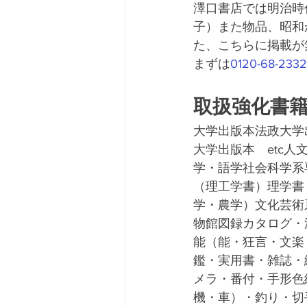
澤口書店では明治時
子）また物品、昭和
た、こちらに掲載が
まずは
0120-68-2332
取扱強化書
大学出版本法政大学
大学出版本　etc
学・語学社会科学系
（理工学書）理学書
学・農学）文化芸術
物館図録カタログ・
能（能・狂言・文楽
鑑・実用書・雑誌・
メラ・番付・手形色
機・車）・釣り・切