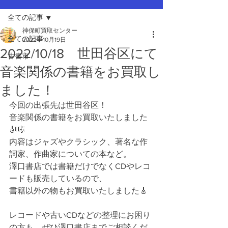
全ての記事
神保町買取センター
全ての記事
2022年10月19日
2022/10/18 世田谷区にて
古書市
音楽関係の書籍をお買取し
ました！
今回の出張先は世田谷区！
音楽関係の書籍をお買取いたしました
🎻🎼
内容はジャズやクラシック、著名な作
詞家、作曲家についての本など。
澤口書店では書籍だけでなくCDやレコ
ードも販売しているので、
書籍以外の物もお買取いたしました🎸
レコードや古いCDなどの整理にお困り
の方も、ぜひ澤口書店までご相談くだ