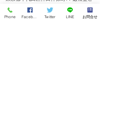
ル1階
11時～18時　年中無休（年末年始は除
Phone
Facebook
Twitter
LINE
お問合せ
く）
TEL:0120-68-2332
すべて表示
最新記事