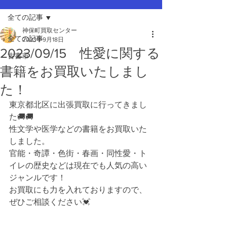
全ての記事
神保町買取センター
全ての記事
2023年9月18日
2023/09/15 性愛に関する
古書市
書籍をお買取いたしまし
た！
東京都北区に出張買取に行ってきまし
た🚚🚚
性文学や医学などの書籍をお買取いた
しました。
官能・奇譚・色街・春画・同性愛・ト
イレの歴史などは現在でも人気の高い
ジャンルです！
お買取にも力を入れておりますので、
ぜひご相談ください💓