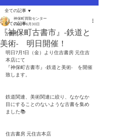
全ての記事
神保町買取センター
全ての記事
2022年6月30日
『神保町古書市』-鉄道と
古書市
美術- 明日開催！
明日7月1日（金）より住吉書房 元住吉
本店にて
『神保町古書市』-鉄道と美術-　を開催
致します。
鉄道関連、美術関連に絞り、なかなか
目にすることのないような古書を集め
ました📚
住吉書房 元住吉本店