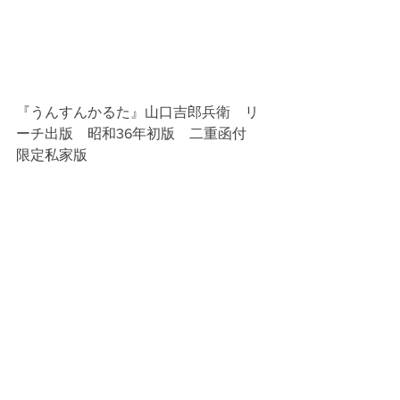
『うんすんかるた』山口吉郎兵衛　リ
ーチ出版　昭和36年初版　二重函付　
限定私家版