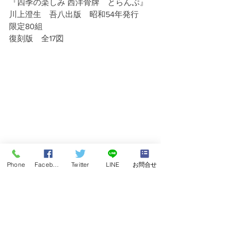
『四季の楽しみ 西洋骨牌　とらんぷ』
川上澄生　吾八出版　昭和54年発行　
限定80組　
復刻版　全17図
Phone
Facebook
Twitter
LINE
お問合せ