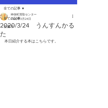
全ての記事
神保町買取センター
全ての記事
2020年3月24日
2020/3/24 うんすんかる
古書市
た
本日紹介する本はこちらです。