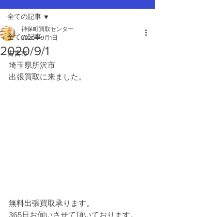
全ての記事
神保町買取センター
全ての記事
2020年9月1日
2020/9/1
古書市
埼玉県所沢市
出張買取に来ました。
無料出張買取承ります。
365日お伺いさせて頂いております。