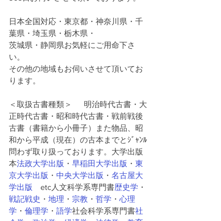
日本全国対応・東京都・神奈川県・千
葉県・埼玉県・栃木県・
茨城県・静岡県お気軽にご用命下さ
い。
その他の地域もお伺いさせて頂いてお
ります。
＜取扱古書種類＞      明治時代古書・大
正時代古書・昭和時代古書・戦前戦後
古書（書籍から小冊子）また物品、昭
和から平成（現在）の古本までとｼﾞｬﾝﾙ
問わず取り扱っております。大学出版
本
法政大学出版
・
早稲田大学出版
・
東
京大学出版
・
中央大学出版
・
名古屋大
学出版
　etc人文科学系専門書
歴史学
・
戦記戦史
・
地理
・
宗教
・
哲学
・
心理
学
・
倫理学
・
語学
社会科学系専門書
社