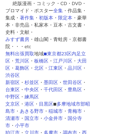
      絶版漫画・コミック・CD・DVD・
ブロマイド・ポスター
全集
・作品集・
集成・
著作集
・
初版本
・
限定本
・豪華
本・非売品・私家本・豆本・古文書・
史料・文献・
みすず書房
・雄山閣・青蛙房・京都書
院・・・etc
無料出張買取
地域
■東京都23区内
足立
区
・
荒川区
・
板橋区
・
江戸川区
・
大田
区
・
葛飾区
・
北区
・
江東区
・
品川区
・
渋谷区
新宿区
・
杉並区
・
墨田区
・
世田谷区
・
台東区
・
中央区
・
千代田区
・
豊島区
・
中野区
・
練馬区
文京区
・
港区
・
目黒区
■
多摩地域市部
昭
島市
・
あきる野市
・
稲城市
・
青梅市
・
清瀬市
・
国立市
・
小金井市
・
国分寺
市
・
小平市
狛江市
・
立川市
・
多摩市
・
調布市
・
西