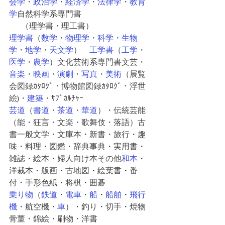
会学
・
政治学
・
経済学
・
法律学
・
教育
学
自然科学系専門書
      （理学書・理工書）
理学書
（
数学
・
物理学・
科学
・
生物
学
・
地学
・
天文学
）　
工学書
（
工学
・
医学
・
農学
）文化芸術系専門書文芸・
音楽
・
映画
・
演劇
・
写真
・
美術
（展覧
会図録ｶﾀﾛｸﾞ・博物館図録ｶﾀﾛｸﾞ・浮世
絵)・
建築
・ｻﾌﾞｶﾙﾁｬｰ
芸道
（
書道
・
茶道
・
華道
）・伝統芸能
（能・狂言・文楽・歌舞伎・落語）古
書一般文学・文庫本・新書・旅行・趣
味・料理・図鑑・辞典事典・実用書・
雑誌・絵本・婦人向け本その他
和本
・
洋裁本・版画・古地図・絵葉書・番
付・手形色紙・将棋・囲碁
乗り物
（
鉄道
・
電車
・
船
・
船舶
・
飛行
機
・航空機・
車
）・釣り・切手・焼物
骨董・錦絵・刷物・洋書