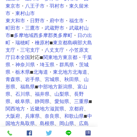
東京市
・
八王子市
・
羽村市
・
東久留米
市
・
東村山市
東大和市
・
日野市
・
府中市
・
福生市
・
町田市
・
三鷹市
・
武蔵野市
・
武蔵村山
市
■
多摩地域西多摩郡
奥多摩町
・
日の出
町
・
瑞穂町
・
檜原村
■
東京都島嶼部
大島
支庁
・
三宅支庁
・
八丈支庁
・
小笠原支
庁
日本全国
対応■
関東地方
東京都
・
千葉
県
・
神奈川県
・
埼玉県
・
群馬県
・
茨城
県
・
栃木県
■
北海道
・
東北地方
北海道
、
青森県
、
岩手県
、
宮城県
、
秋田県
、
山
形県
、
福島県
■
中部地方
新潟県
、
富山
県
、
石川県
、
福井県
、
山梨県
、
長野
県
、
岐阜県
、
静岡県
、
愛知県
、
三重県
■
関西地方
・
近畿地方
滋賀県
、
京都府
、
大阪府
、
兵庫県
、
奈良県
、
和歌山県
■
中
国地方
鳥取県
、
島根県
、
岡山県
、
広島
県
、
山口県
■
四国地方
徳島県
、
香川県
、