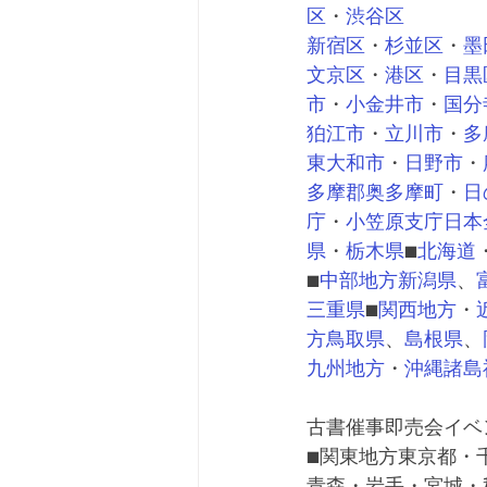
区
・
渋谷区
新宿区
・
杉並区
・
墨
文京区
・
港区
・
目黒
市
・
小金井市
・
国分
狛江市
・
立川市
・
多
東大和市
・
日野市
・
多摩郡
奥多摩町
・
日
庁
・
小笠原支庁
日本
県
・
栃木県
■
北海道
■
中部地方
新潟県
、
三重県
■
関西地方
・
方
鳥取県
、
島根県
、
九州地方
・
沖縄諸島
古書催事即売会イベ
■関東地方東京都・
青森・岩手・宮城・