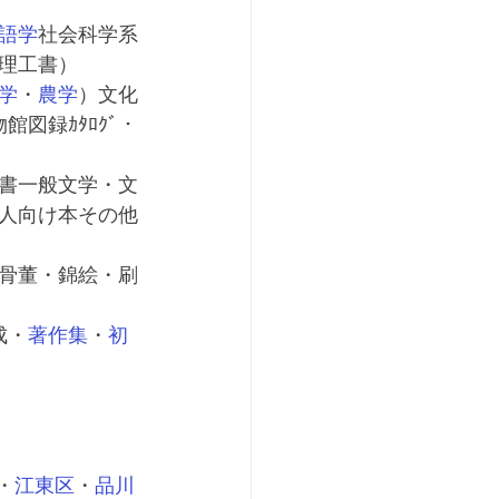
語学
社会科学系
理工書）
学
・
農学
）文化
館図録ｶﾀﾛｸﾞ・
書一般文学・文
人向け本その他
骨董・錦絵・刷
成・
著作集
・
初
・
江東区
・
品川