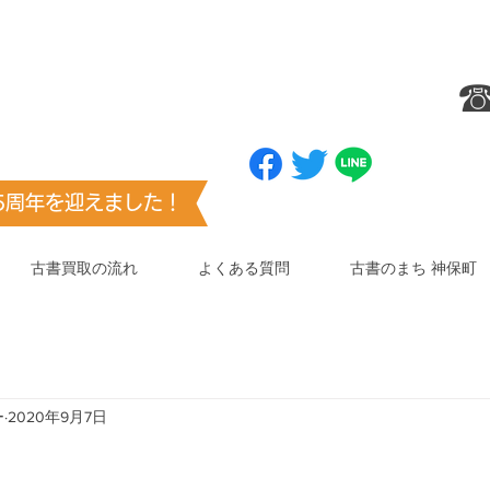
ブックマーク
（お気に入り登録）
☎
センター
お願いします
​（澤口書店）
25周年を迎えました！
古書買取の流れ
よくある質問
古書のまち 神保町
ー
2020年9月7日
8