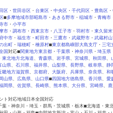
田区
・
世田谷区
・
台東区
・
中央区
・
千代田区
・
豊島区
・
区
■
多摩地域市部
昭島市
・
あきる野市
・
稲城市
・
青梅市
寺市
・
小平市
摩市
・
調布市
・
西東京市
・
八王子市
・
羽村市
・
東久留米
府中市
・
福生市
・
町田市
・
三鷹市
・
武蔵野市
・
武蔵村山
の出町
・
瑞穂町
・
檜原村
■
東京都島嶼部
大島支庁
・
三宅
全国
対応■
関東地方
東京都
・
千葉県
・
神奈川県
・
埼玉県
・
東北地方
北海道
、
青森県
、
岩手県
、
宮城県
、
秋田県
、
富山県
、
石川県
、
福井県
、
山梨県
、
長野県
、
岐阜県
、
静
近畿地方
滋賀県
、
京都府
、
大阪府
、
兵庫県
、
奈良県
、
和
岡山県
、
広島県
、
山口県
■
四国地方
徳島県
、
香川県
、
愛
福岡県
、
佐賀県
、
長崎県
、
熊本県
、
大分県
、
宮崎県
、
鹿
ント対応地域日本全国対応
千葉・神奈川・埼玉・群馬・茨城県・栃木■北海道・東
秋田・山形・福島■中部地方新潟・富山・石川・福井・