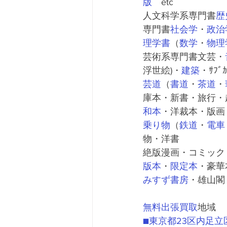
版
　etc
人文科学系専門書
歴
専門書
社会学
・
政治
理学書
（
数学
・
物理
芸術系専門書文芸・
浮世絵)・
建築
・ｻﾌﾞｶ
芸道
（
書道
・
茶道
・
庫本・新書・旅行・
和本
・洋裁本・版画
乗り物
（
鉄道
・
電車
物・洋書
絶版漫画・コミック
版本
・
限定本
・豪華
みすず書房
・雄山閣
無料出張買取
地域
■東京都23区内
足立