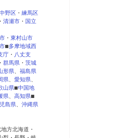
中野区
・
練馬区
・
清瀬市
・
国立
市
・
東村山市
市
■
多摩地域西
支庁
・
八丈支
・
群馬県
・
茨城
山形県
、
福島県
岡県
、
愛知県
、
歌山県
■
中国地
媛県
、
高知県
■
児島県
、
沖縄県
北地方北海道・
山梨・長野・岐