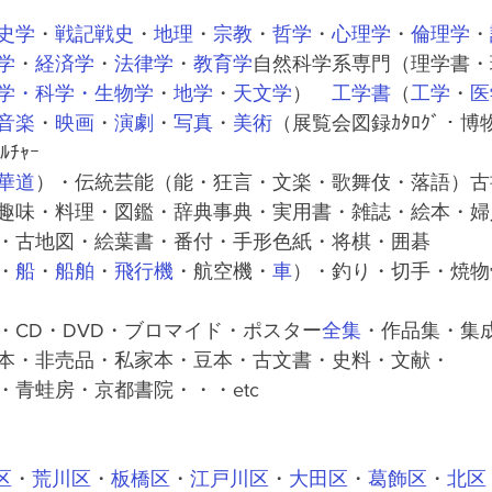
史学
・
戦記戦史
・
地理
・
宗教
・
哲学
・
心理学
・
倫理学
・
学
・
経済学
・
法律学
・
教育学
自然科学系専門（理学書・
学・
科学
・
生物学
・
地学
・
天文学
）　
工学書
（
工学
・
医
音楽
・
映画
・
演劇
・
写真
・
美術
（展覧会図録ｶﾀﾛｸﾞ・博物
ﾙﾁｬｰ
華道
）・伝統芸能（能・狂言・文楽・歌舞伎・落語）古
趣味・料理・図鑑・辞典事典・実用書・雑誌・絵本・婦
・古地図・絵葉書・番付・手形色紙・将棋・囲碁
・
船
・
船舶
・
飛行機
・航空機・
車
）・釣り・切手・焼物
・CD・DVD・ブロマイド・ポスター
全集
・作品集・集
本・非売品・私家本・豆本・古文書・史料・文献・
・青蛙房・京都書院・・・etc
区
・
荒川区
・
板橋区
・
江戸川区
・
大田区
・
葛飾区
・
北区